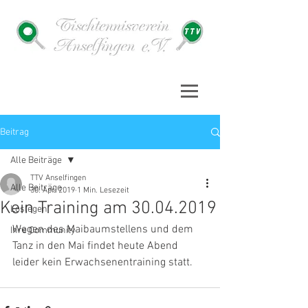
Beitrag
Alle Beiträge
TTV Anselfingen
Alle Beiträge
30. Apr. 2019
1 Min. Lesezeit
Kein Training am 30.04.2019
Loslegen
Wegen des Maibaumstellens und dem 
Ihre Community
Tanz in den Mai findet heute Abend 
leider kein Erwachsenentraining statt.